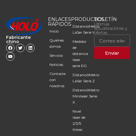
ENLACES
PRODUCTOS
BOLETÍN
RÁPIDOS
Últimas
DistancióMetro
actualizaciones y
Inicio
ofertas
LáSer Serie Y
Fabricante
Quiénes
chino
Medidor
somos
de
Enviar
distancia
Servicio
láser
Noticias
serie RG
Contacte
DistancióMetro
con
LáSer Serie Z
nosotros
DistancióMetro
Minilaser Serie
X
Nivel
láser de
2/3/5
líneas